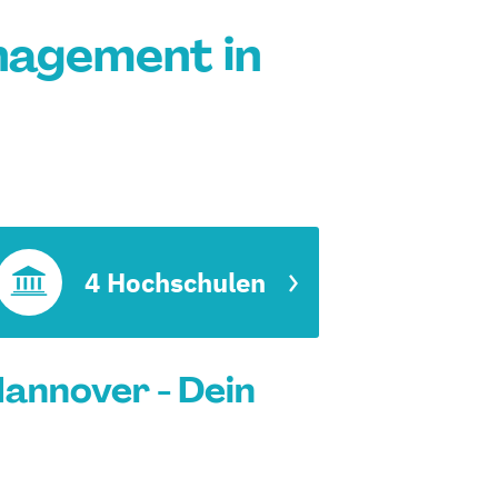
agement in
t
4 Hochschulen
annover - Dein