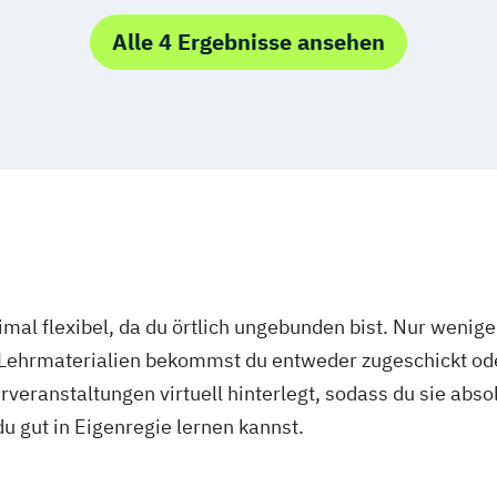
Sportjournalism
mpus
Heidelberg
 Produktdesign
Strategische Ko
Alle 4 Ergebnisse ansehen
 Digitalisierung
mal flexibel, da du örtlich ungebunden bist. Nur wenig
 Lehrmaterialien bekommst du entweder zugeschickt oder
veranstaltungen virtuell hinterlegt, sodass du sie abs
 du gut in Eigenregie lernen kannst.