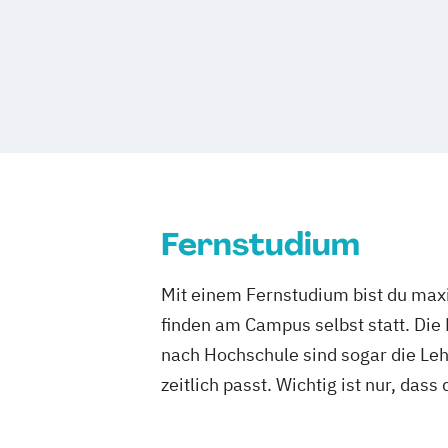
technische Produkte und Prozesse
Wuppertal
Prichsenstadt
Online-Ca
Kommunikationsdesign
Prozess- und
Tourismusmanagement
UX-Design
Wirtschaftsinformatik
Wirtschaftsinformatik Präsenzstudium
Wirtschaftspsychologie
Wirtschaftspsychologie mit Schwerpunkt
Fernstudium
Mit einem Fernstudium bist du maxi
finden am Campus selbst statt. Die
nach Hochschule sind sogar die Lehr
zeitlich passt. Wichtig ist nur, dass