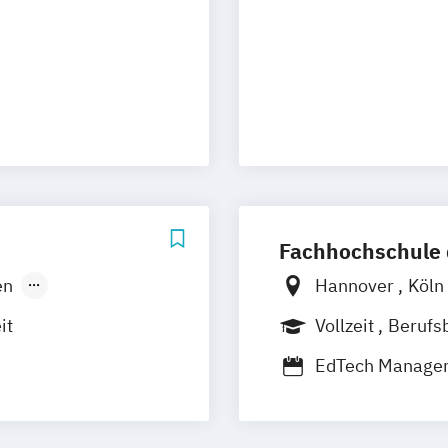
rth
nt
ment
Fachhochschule 
en
Hannover
Köln
hshafen
Düren
Frechen
it
Vollzeit
Berufs
Mannheim
Fernstudium
EdTech Manage
iesbaden
agement
Eventmanageme
Magdeburg
on für
Medienkommunik
n / Nürnberg