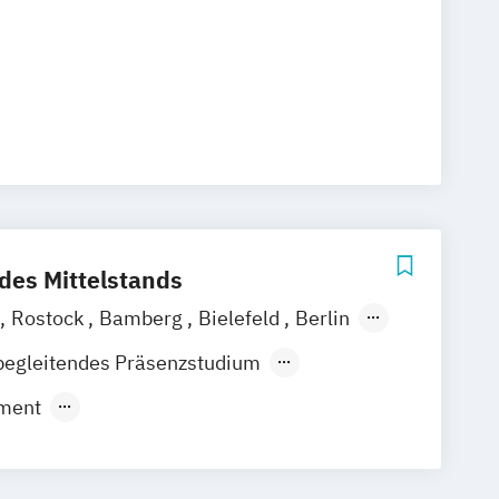
des Mittelstands
Rostock
Bamberg
Bielefeld
Berlin
Waldshut
begleitendes Präsenzstudium
ment
nt & Entertainment
Foto & Film
ation & Journalismus