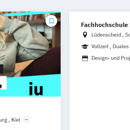
Fachhochschule
Lüdenscheid
S
Vollzeit
Duales
Berufsbegleite
Design- und Pr
Medienpädagogik
Teilzeitstudien
Technische Red
burg
Kiel
n
Aachen