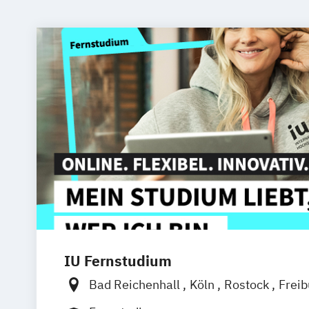
IU Fernstudium
Bad Reichenhall
Köln
Rostock
Frei
Frankfurt am Main
Stuttgart
Dresde