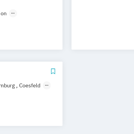
uhe
Kassel
ion
Neu-Ulm
Medienpädagogik
urg
Freising
design
rg
Münster
t
schlandweit
Social Media
mburg
Coesfeld
en
Neuss