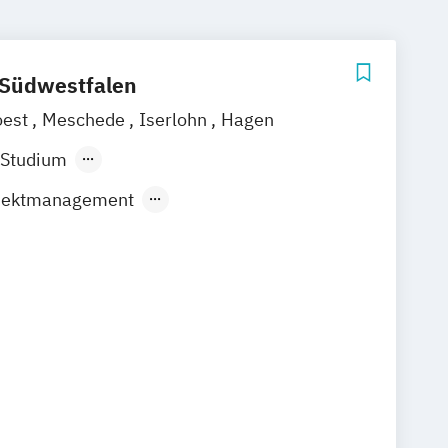
 Südwestfalen
oest
Meschede
Iserlohn
Hagen
 Studium
ndes Präsenzstudium
Fernstudium
ojektmanagement
 (berufsbegleitender
gang)
aktion und Medienmanagement