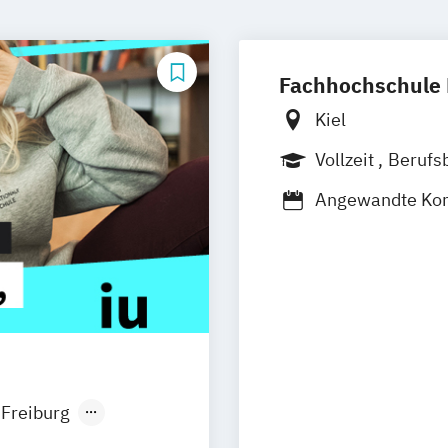
Fachhochschule 
Kiel
Vollzeit
Berufs
Duales Studium
Angewandte Kom
Informationstec
Journalismus u
Medienkonzepti
Public Relation
Öffentlichkeits
Freiburg
n
Aachen