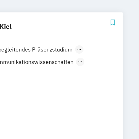
Kiel
begleitendes Präsenzstudium
Fernstudium
munikationswissenschaften
hnologie und Internet
nd Medienwirtschaft
on
Multimedia Production
s
arbeit und Unternehmenskommunikation