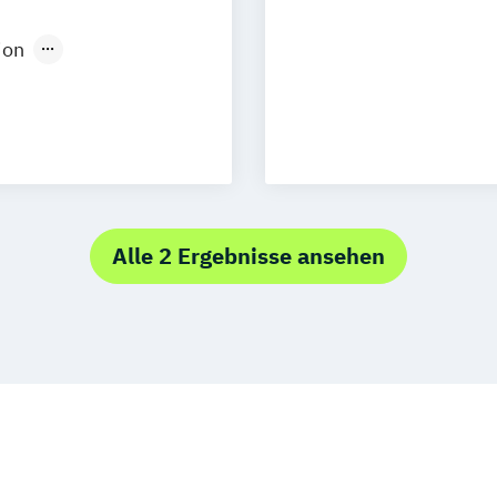
uhe
Kassel
ion
Neu-Ulm
Medienpädagogik
urg
Freising
design
rg
Münster
t
schlandweit
Social Media
Alle 2 Ergebnisse ansehen