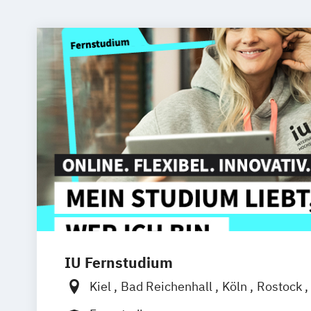
IU Fernstudium
Kiel
Bad Reichenhall
Köln
Rostock
Frankfurt am Main
Stuttgart
Dresde