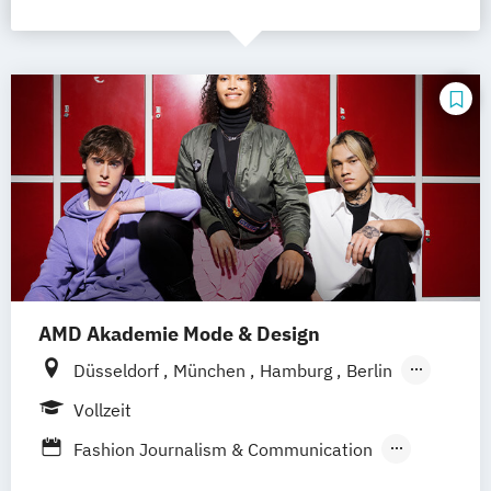
AMD Akademie Mode & Design
Düsseldorf
München
Hamburg
Berlin
Wiesbaden
Online-Campus
Vollzeit
Fashion Journalism & Communication
Generatives Design & KI