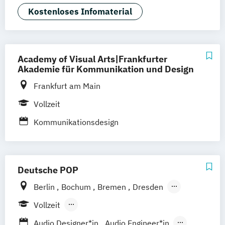
Industrie & Produkt Design
Kostenloses Infomaterial
Interior Design
Marken- & Kommunikationsdesign
Academy of Visual Arts|Frankfurter
Akademie für Kommunikation und Design
Frankfurt am Main
Vollzeit
Kommunikationsdesign
Deutsche POP
Berlin
Bochum
Bremen
Dresden
Frankfurt am Main
Hamburg
Hannover
Vollzeit
Köln
Leipzig
München
Nürnberg
Berufsbegleitendes Präsenzstudium
Audio Designer*in
Audio Engineer*in