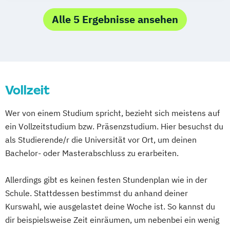
Onlinejournalismus
Media & Design Management
Videoproduzent*in
Onlinekommunikation
Media Management
Alle 5 Ergebnisse ansehen
Sound and Music Production
Media: Conception & Production
Medieninformatik
Medientechnik
Vollzeit
Wer von einem Studium spricht, bezieht sich meistens auf
ein Vollzeitstudium bzw. Präsenzstudium. Hier besuchst du
als Studierende/r die Universität vor Ort, um deinen
Bachelor- oder Masterabschluss zu erarbeiten.
Allerdings gibt es keinen festen Stundenplan wie in der
Schule. Stattdessen bestimmst du anhand deiner
Kurswahl, wie ausgelastet deine Woche ist. So kannst du
dir beispielsweise Zeit einräumen, um nebenbei ein wenig