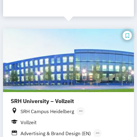
SRH University – Vollzeit
SRH Campus Heidelberg
SRH Campus Berlin
SRH Campus Bremen
Vollzeit
SRH Campus Bonn
SRH Campus Dresden
Advertising & Brand Design (EN)