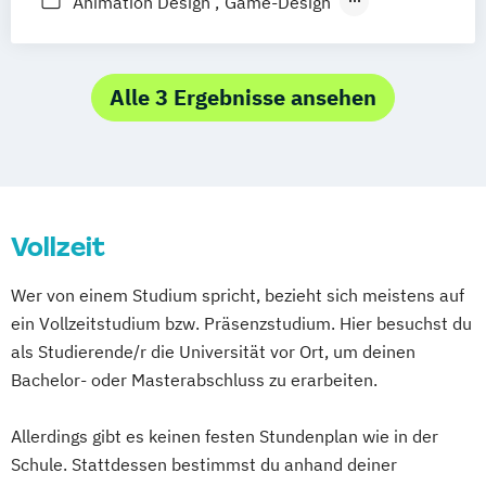
Animation Design
Game-Design
Strategic Communication & Leadership
Industrial-Design
Strategic Design (EN)
UX Design and Content Creation (EN)
Alle 3 Ergebnisse ansehen
User Experience (UX) and Data-Driven
Design (EN)
VR & Game Development (DE/EN)
Virtual Reality & Game Development -
Virtual & Mixed Reality / Game
Vollzeit
Programming
Wirtschaftsrecht
World Music (EN)
Wer von einem Studium spricht, bezieht sich meistens auf
ein Vollzeitstudium bzw. Präsenzstudium. Hier besuchst du
als Studierende/r die Universität vor Ort, um deinen
Bachelor- oder Masterabschluss zu erarbeiten.
Allerdings gibt es keinen festen Stundenplan wie in der
Schule. Stattdessen bestimmst du anhand deiner