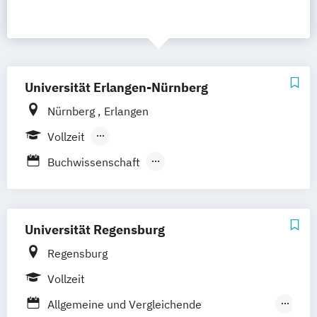
Universität Erlangen-Nürnberg
Nürnberg
Erlangen
Vollzeit
Berufsbegleitendes Präsenzstudium
Buchwissenschaft
Berufsbegleitender Präsenzlehrgang
Christliche Medienkommunikation
Communications and Multimedia
Engineering
Universität Regensburg
Digitale Geistes- und Sozialwissenschaften
Regensburg
Vollzeit
Kunstgeschichte
Kunstvermittlung
Lehramt Kunst
Lehramt Musik
Medien
Allgemeine und Vergleichende