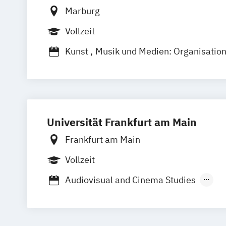
Marburg
Vollzeit
Kunst
Musik und Medien: Organisation
Kunstgeschichte
Kunstgeschichte: Fo
Theorie
Praxis
Literaturvermittlung 
Medien und kulturelle Praxis: Geschich
Theorie
Medienwissenschaft
Universität Frankfurt am Main
Musikwissenschaft: Geschichte und Ver
Frankfurt am Main
Vollzeit
Audiovisual and Cinema Studies
Filmkultur: Archivierung
Programmie
Präsentation
Kunst (Lehramt)
Kunst-Medien-Kulturelle Bildung
Kuns