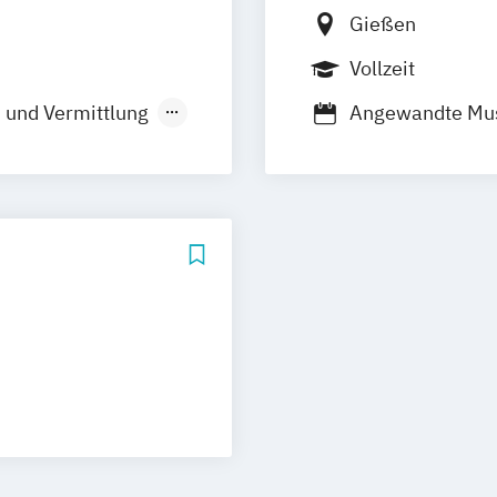
Gießen
Vollzeit
 und Vermittlung
Angewandte Mus
rschung
Kunstgeschicht
in den Medien
te
Ästhetik
mittlung
rung
tgeschichte