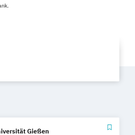
ank.
iversität Gießen