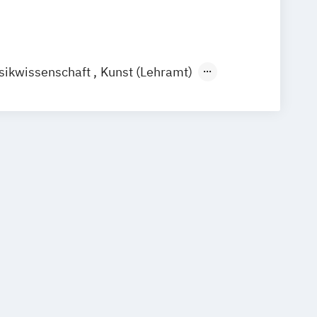
ikwissenschaft
Kunst (Lehramt)
e
Kunstpädagogik
Musikwissenschaft