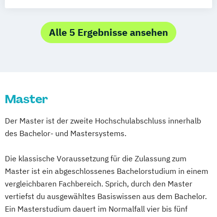
Film- und Fernsehproduktion
Communication Systems and Networks
Filmkulturerbe
Filmmusik
Digital Games
Filmmusik (Meisterschüler)
Game Development and Research
Alle 5 Ergebnisse ansehen
Medienwissenschaft
Montage
Handlungsorientierte Medienpädagogik -
Montage (Meisterschüler)
Regie
Spielerische Ansätze in der
Regie (Meisterschüler)
Sound
Jugendmedienarbeit
Sound for Picture
Szenografie
Integrated Design
Szenografie (Meisterschüler)
Master
Konservierung und Restaurierung von
Szenografie/Production
Kunst und Kulturgut
Der Master ist der zweite Hochschulabschluss innerhalb
Markt- und Medienforschung
des Bachelor- und Mastersystems.
Medieninformatik
Medienrecht und Medienwirtschaft
Die klassische Voraussetzung für die Zulassung zum
Medientechnologie
Online-Redakteur
Master ist ein abgeschlossenes Bachelorstudium in einem
Produktdesign und Prozessentwicklung
vergleichbaren Fachbereich. Sprich, durch den Master
vertiefst du ausgewähltes Basiswissen aus dem Bachelor.
Ein Masterstudium dauert im Normalfall vier bis fünf