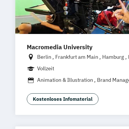
Macromedia University
Berlin
Frankfurt am Main
Hamburg
München
Stuttgart
Vollzeit
Animation & Illustration
Brand Manag
Design Management (EN)
Digital Mus
Eventmanagement
Filmmaking (DE/E
Kostenloses Infomaterial
Game Design & Development
Journal
Medien- und Kommunikationsdesign
Medien- und Kommunikationsmanage
Medien- und Kommuni­kations­manage