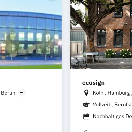
ecosign
Berlin
Köln
Hamburg
onn
Vollzeit
Berufs
sseldorf
Nachhaltiges De
lligence -
Nachhaltiges De
 Hamm