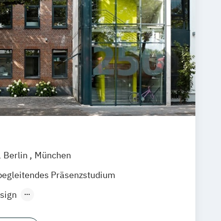
Berlin
München
begleitendes Präsenzstudium
sign
sign (berufsbegleitend)