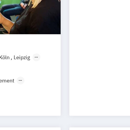
Medien- und Ko
Köln
Leipzig
ement
ic Production
N)
ismus
ment
ment (DE/EN)