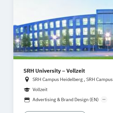
SRH University – Vollzeit
SRH Campus Heidelberg
SRH Campus 
SRH Campus Bremen
SRH Campus B
Vollzeit
SRH Campus Dresden
SRH Campus Dü
Advertising & Brand Design (EN)
SRH Campus Fürth
SRH Campus Gera
Applied Data Science and Artificial Inte
SRH Campus Hamburg
SRH Campus