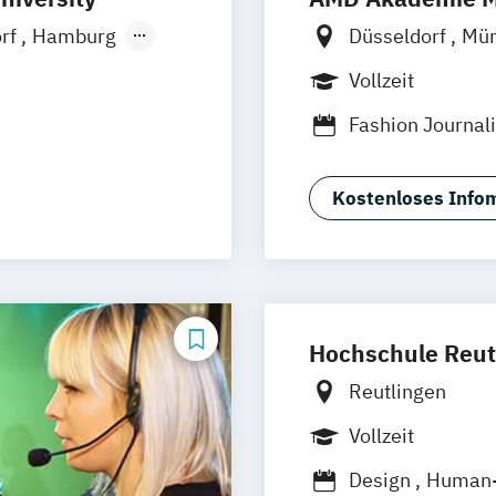
irtual & Mixed
orf
Hamburg
Düsseldorf
Mü
Ellwangen
Zell
Online-Campus
Vollzeit
Fashion Journa
rth
Generatives Des
nt
Interior Design
Kostenloses Infom
ment
Hochschule Reut
Reutlingen
Vollzeit
Design
Human-