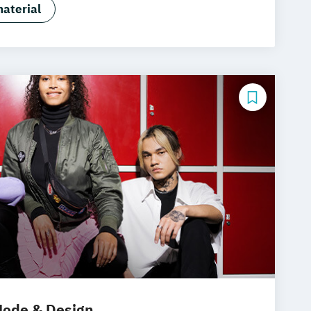
esign Management
aterial
sign Management (berufsbegleitend)
ode & Design