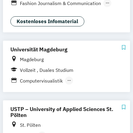
Fashion Journalism & Communication
Generatives Design & KI
Industrie & Produkt Design
Kostenloses Infomaterial
Interior Design
Marken- & Kommunikationsdesign
Universität Magdeburg
Magdeburg
Vollzeit
Duales Studium
Computervisualistik
Integrated Design Engineering
Medienbildung - Audiovisuelle Kultur und
Kommunikation
USTP – University of Applied Sciences St.
Pölten
St. Pölten