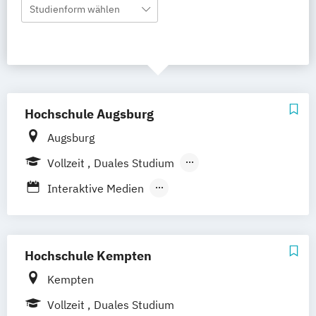
Studienform wählen
Hochschule Augsburg
Augsburg
Vollzeit
Duales Studium
Berufsbegleitendes Präsenzstudium
Interaktive Medien
Interaktive Mediensysteme
Kommunikationsdesign
Marketing-Management Digital
Hochschule Kempten
Transformation Design
Kempten
Vollzeit
Duales Studium