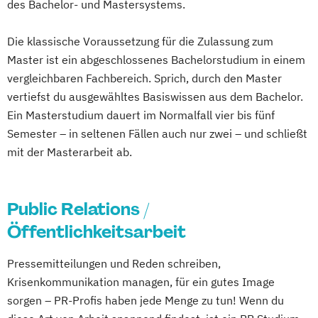
des Bachelor- und Mastersystems.
Kreativwirtschaft
Medien- und Eventmanagement
Die klassische Voraussetzung für die Zulassung zum
Medien- und Wirtschaftspsychologie
Master ist ein abgeschlossenes Bachelorstudium in einem
Public Relations und Digitales Marketing
vergleichbaren Fachbereich. Sprich, durch den Master
(DE/EN)
vertiefst du ausgewähltes Basiswissen aus dem Bachelor.
Social Media Marketing und Content
Ein Masterstudium dauert im Normalfall vier bis fünf
Creation
Semester – in seltenen Fällen auch nur zwei – und schließt
mit der Masterarbeit ab.
Visual and Media Anthropology (EN)
Wirtschaftspsychologie (DE/EN)
Public Relations /
Öffentlichkeitsarbeit
Pressemitteilungen und Reden schreiben,
Krisenkommunikation managen, für ein gutes Image
sorgen – PR-Profis haben jede Menge zu tun! Wenn du