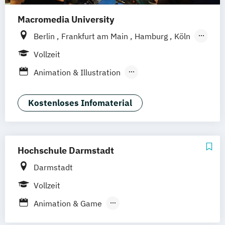
Macromedia University
Berlin
Frankfurt am Main
Hamburg
Köln
Leipzig
München
Stuttgart
Vollzeit
Animation & Illustration
Brand Management
Design Management (EN)
Kostenloses Infomaterial
Digital Music Production
Eventmanagement
Filmmaking (DE/EN)
Game Design & Development
Hochschule Darmstadt
Journalismus
Darmstadt
Medien- und Kommunikationsdesign
Medien- und Kommunikationsmanagement
Vollzeit
Animation & Game
Medien- und Kommuni­kations­management
Animation & Game Direction
Informatik