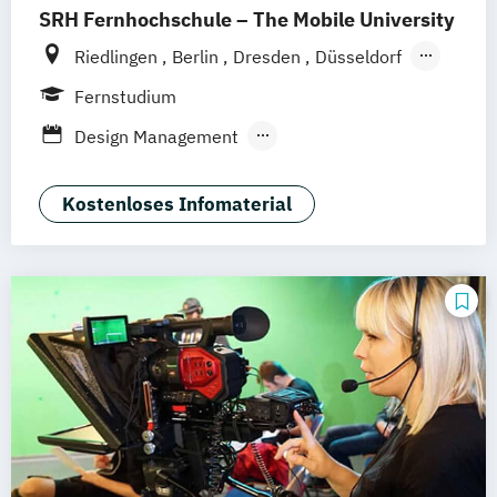
SRH Fernhochschule – The Mobile University
Riedlingen
Berlin
Dresden
Düsseldorf
Hamburg
Hannover
Köln
München
Fernstudium
Stuttgart
Ellwangen
Zell
Leipzig
Design Management
Mannheim
Wertheim
Wien
Kommunikation und Content Creation
Frankfurt am Main
Hamm
Zürich
Fürth
Kommunikation und Medienmanagement
Kostenloses Infomaterial
Kommunikationsdesign
Medien- und Kommunikationsmanagement
Mediendesign
UX-Design