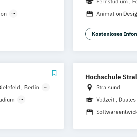
Fernstudium
F
uhe
Kassel
Freiburg
Wien
ion
Animation Desi
Neu-Ulm
Medienpädagogik
Game Design
urg
Freising
design
Kommunikation
rg
Münster
Kostenloses Infom
t
Mediengestaltu
schlandweit
Social Media
Hochschule Stra
Bielefeld
Berlin
Stralsund
tudium
Vollzeit
Duales
Softwareentwick
oto & Film
s