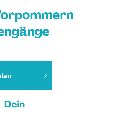
-Vorpommern
iengänge
ulen
 Dein