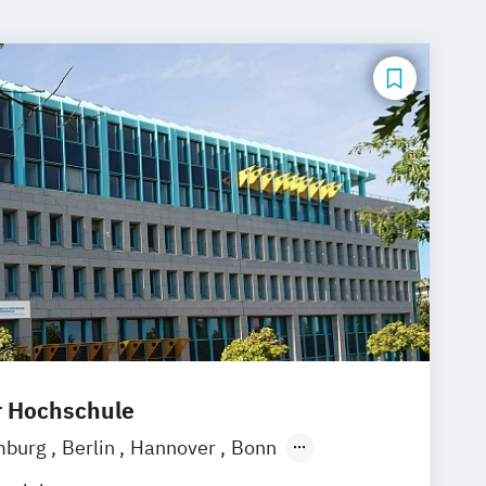
r Hochschule
mburg
Berlin
Hannover
Bonn
chen
Stuttgart
Göttingen
Leipzig