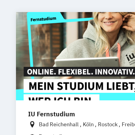
IU Fernstudium
Bad Reichenhall
Köln
Rostock
Frei
Frankfurt am Main
Stuttgart
Dresde