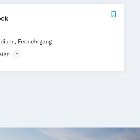
ock
udium
Fernlehrgang
sign
timedialer Lernanwendungen
- und Medienwissenschaft
- und Medienwissenschaften
Medien & Bildung
munikation
Visual Computing