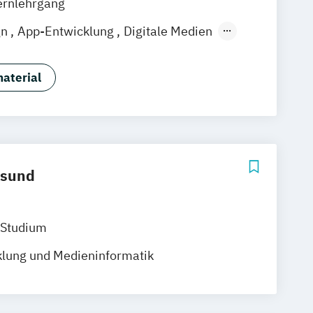
ernlehrgang
Zürich
Rostock
Dortmund
gn
App-Entwicklung
Digitale Medien
Game Development
Industriedesign
sdesign
Media Production
aterial
ng
Nachhaltiges Design
lsund
 Studium
lung und Medieninformatik