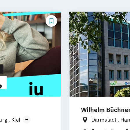
Wilhelm Büchne
burg
Kiel
Darmstadt
Ha
n
Aachen
Nürnberg
Mün