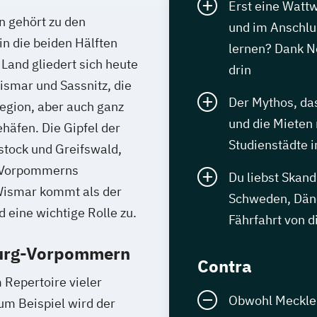
Erst eine Watt
 gehört zu den
und im Anschlus
in die beiden Hälften
lernen? Dank N
and gliedert sich heute
drin
ismar und Sassnitz, die
Der Mythos, da
egion, aber auch ganz
und die Mieten n
häfen. Die Gipfel der
Studienstädte 
stock und Greifswald,
g-Vorpommerns
Du liebst Skan
Wismar kommt als der
Schweden, Däne
 eine wichtige Rolle zu.
Fährfahrt von di
burg-Vorpommern
Contra
 Repertoire vieler
Obwohl Meckle
um Beispiel wird der