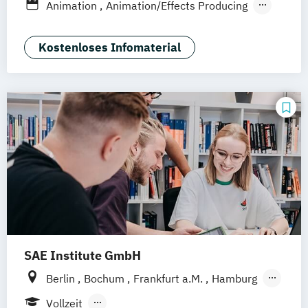
Animation
Animation/Effects Producing
Interaktive Medien
Technical Directing
Visual Effects
Kostenloses Infomaterial
SAE Institute GmbH
Berlin
Bochum
Frankfurt a.M.
Hamburg
Köln
Leipzig
München
Stuttgart
Vollzeit