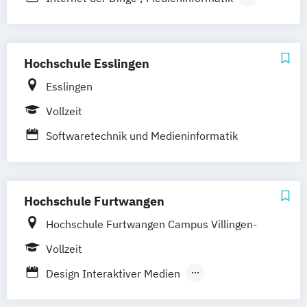
Wirtschaftsinformatik
User Experience
Wirtschaftsinformatik Präsenzstudium
Wirtschaftspsychologie
Hochschule Esslingen
Wirtschaftspsychologie mit Schwerpunkt
Esslingen
Digitalisierung
Vollzeit
Softwaretechnik und Medieninformatik
Hochschule Furtwangen
Hochschule Furtwangen Campus Villingen-
Schwenningen
Vollzeit
Design Interaktiver Medien
Medieninformatik
Medienkonzeption