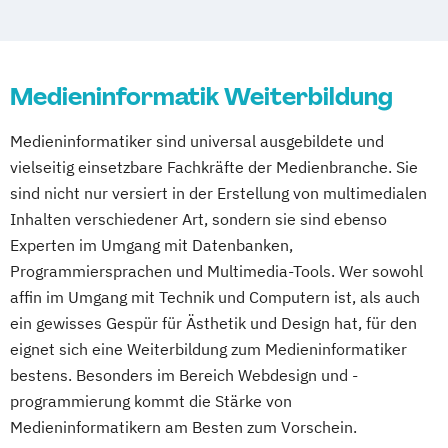
Geprüfte/r Web Application Developer/in
(SGD)
Geprüfte/r Game Developer/in mit Unity
Medieninformatik Weiterbildung
3D (SGD)
Geprüfter Foto-Designer
Medieninformatiker sind universal ausgebildete und
Geprüfter Kommunikationstrainer/in und
vielseitig einsetzbare Fachkräfte der Medienbranche. Sie
sind nicht nur versiert in der Erstellung von multimedialen
Rhetoriktrainer/in (SGD)
Inhalten verschiedener Art, sondern sie sind ebenso
Journalist/in
Motion Designer/in 2D/3D
Experten im Umgang mit Datenbanken,
Online-Redakteur/in – Online-Texter/in
Programmiersprachen und Multimedia-Tools. Wer sowohl
Professionell Schreiben lernen
affin im Umgang mit Technik und Computern ist, als auch
Professionelles Fotografieren leicht
ein gewisses Gespür für Ästhetik und Design hat, für den
gemacht
eignet sich eine Weiterbildung zum Medieninformatiker
bestens. Besonders im Bereich Webdesign und -
programmierung kommt die Stärke von
Medieninformatikern am Besten zum Vorschein.