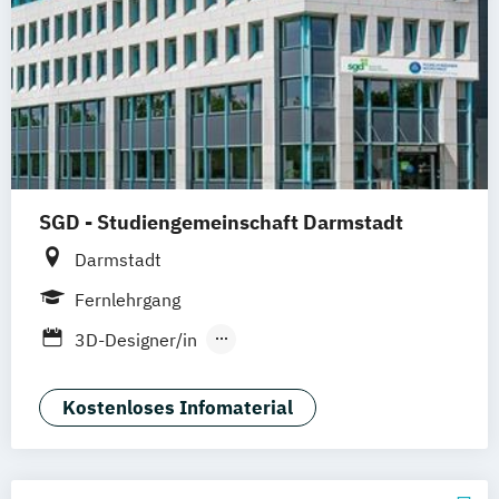
SGD - Studiengemeinschaft Darmstadt
Darmstadt
Fernlehrgang
3D-Designer/in
Bloggen – professionell gemacht
Certified UX-Designer/in
Kostenloses Infomaterial
Datenbankentwickler/in für Access
2019/MySQ
Digitale Musikproduktion