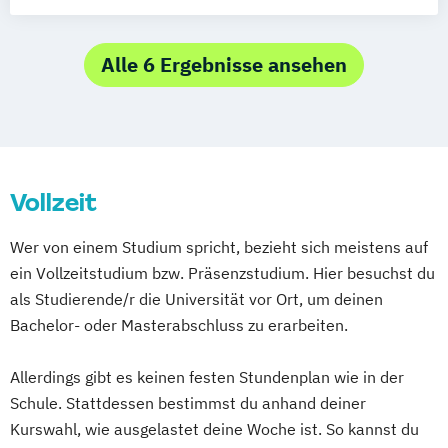
Games Engineering
Human-Computer Interaction
Kunstgeschichte
Alle 6 Ergebnisse ansehen
Lehramt Musik (in Kooperation mit der
Hochschule für Musik Würzburg)
Medienkommunikation
Mensch-Computer-Systeme
Vollzeit
Musikpädagogik
Musikwissenschaft
Wer von einem Studium spricht, bezieht sich meistens auf
ein Vollzeitstudium bzw. Präsenzstudium. Hier besuchst du
als Studierende/r die Universität vor Ort, um deinen
Bachelor- oder Masterabschluss zu erarbeiten.
Allerdings gibt es keinen festen Stundenplan wie in der
Schule. Stattdessen bestimmst du anhand deiner
Kurswahl, wie ausgelastet deine Woche ist. So kannst du