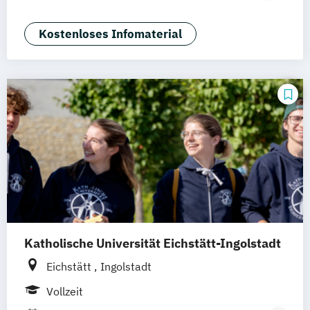
Duales Studium
Game Design
Journalismus
Media Studies
Medienmanagement
Kostenloses Infomaterial
Medienpsychologie
Musikproduktion
Social Media Studies
Software Design & User Experience
Sportjournalismus
Katholische Universität Eichstätt-Ingolstadt
Eichstätt
Ingolstadt
Vollzeit