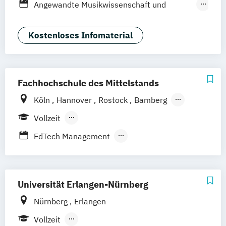
Angewandte Musikwissenschaft und
Musikpädagogik
Journalistik
Kunst (Lehramt)
Kostenloses Infomaterial
Kunst an kirchlichen und privaten
Gymnasien
Kunstgeschichte und Bildwissenschaften
Fachhochschule des Mittelstands
Kunstpädagogik
Köln
Hannover
Rostock
Bamberg
Werbung interkulturell: Sprache
Medien
Bielefeld
Berlin
Düren
Frechen
Marketing (DE/EN)
Vollzeit
Waldshut
Berufsbegleitendes Präsenzstudium
EdTech Management
Fernstudium
Eventmanagement & Entertainment
Foto & Film
Medienkommunikation & Journalismus
Universität Erlangen-Nürnberg
Sportjournalismus & Sportmarketing
Nürnberg
Erlangen
Strategische Kommunikation & Digitales
Vollzeit
Marketing