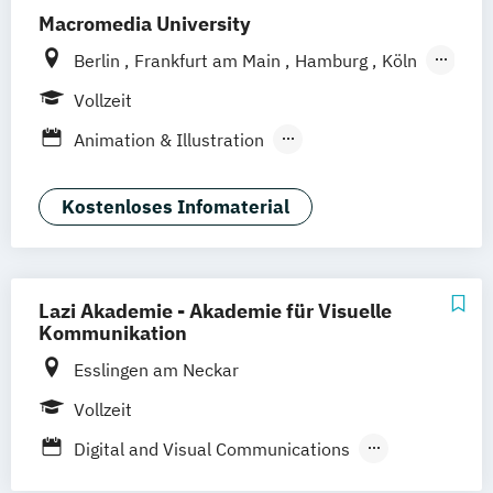
Macromedia University
Berlin
Frankfurt am Main
Hamburg
Köln
Leipzig
München
Stuttgart
Vollzeit
Animation & Illustration
Brand Management
Design Management (EN)
Kostenloses Infomaterial
Digital Music Production
Eventmanagement
Filmmaking (DE/EN)
Game Design & Development
Lazi Akademie - Akademie für Visuelle
Journalismus
Kommunikation
Medien- und Kommunikationsdesign
Esslingen am Neckar
Medien- und Kommunikationsmanagement
Vollzeit
Medien- und Kommuni­kations­management
Digital and Visual Communications
(DE/EN)
Fotodesigner/in (mit Option zum Master of