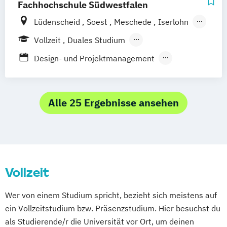
Fachhochschule Südwestfalen
Foto- & Mediendesigner*in
Lüdenscheid
Soest
Meschede
Iserlohn
Fotodesigner*in
Fotojournalist*in
Hagen
Vollzeit
Duales Studium
Game Designer*in
Games
Berufsbegleitendes Präsenzstudium
Design & Animation
Grafikdesigner*in
Design- und Projektmanagement
Fernstudium
Graphic Design
Medienpädagogik (berufsbegleitender
Kameramann*frau & Cutter*in
Teilzeitstudiengang)
Media Reporter
Mediendesigner*in
Technische Redaktion und
Alle 25 Ergebnisse ansehen
Medienmanager*in
Moderator*in
Medienmanagement
Moderator*in & Redakteur*in
Music Management
Music and Audio Production
Musik Designer*in
Musikproduzent*in
Vollzeit
Photography
Tonmeister*in
Wer von einem Studium spricht, bezieht sich meistens auf
Videoproduzent*in
ein Vollzeitstudium bzw. Präsenzstudium. Hier besuchst du
als Studierende/r die Universität vor Ort, um deinen