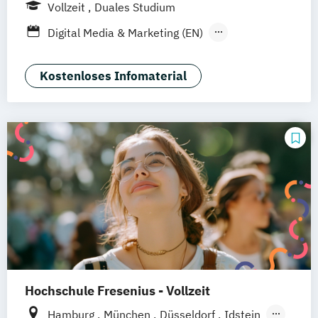
UE Innovation Hub
Vollzeit
Duales Studium
Digital Media & Marketing (EN)
Digital Media & Marketing (dual)
Film + Motion Design (EN)
Kostenloses Infomaterial
Fotografie + Neue Medien (EN)
Game Design (EN)
Illustration (EN)
Kommunikationsdesign (EN)
Visuelle Kommunikation B.A. (EN)
Hochschule Fresenius - Vollzeit
Hamburg
München
Düsseldorf
Idstein