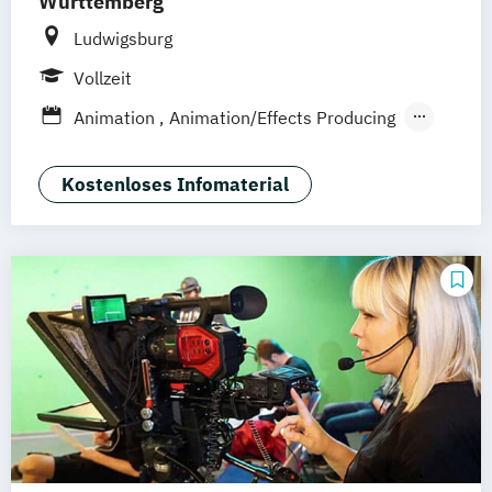
Württemberg
Ludwigsburg
Vollzeit
Animation
Animation/Effects Producing
Interaktive Medien
Technical Directing
Visual Effects
Kostenloses Infomaterial