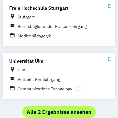
Freie Hochschule Stuttgart
Stuttgart
Berufsbegleitender Präsenzlehrgang
Medienpädagogik
Universität Ulm
Ulm
Vollzeit
Fernlehrgang
Communications Technology
Grundlagen des Instruktionsdesigns und
der Mediendidaktik
Medieninformatik
Alle 2 Ergebnisse ansehen