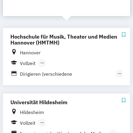
Hochschule für Musik, Theater und Medien
Hannover (HMTMH)
Hannover
Vollzeit
Berufsbegleitendes Präsenzstudium
Dirigieren (verschiedene
Studienrichtungen)
Fächerübergreifender Bachelor Erstes Fach
(Major) Musik (verschiedene
Universität Hildesheim
Studienrichtungen)
Hildesheim
Gesang
Vollzeit
Gesang in freiberuflicher Tätigkeit
Berufsbegleitendes Präsenzstudium
(verschiedene Studienschwerpunkte)