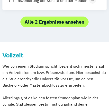
Inszenierung der Künste und der Medien
Jazz und jazzverwandte Musik Performing
Kreatives Schreiben und
Artist/Educator
Kulturjournalismus
JazzRockPop
Lehramt Musik
Alle 2 Ergebnisse ansehen
Kammermusik (verschiedene
Literarisches Schreiben und Lektorieren
Studienrichtungen)
Medientext und Medienübersetzung
Kinder- und Jugendchorleitung
Philosophie – Künste – Medien
Kirchenmusik
Klavier
Polyvalenter Zwei-Fächer-
Kommunikations- und Medienforschung
Vollzeit
Bachelorstudiengang
Komposition
Szenische Künste
Wer von einem Studium spricht, bezieht sich meistens auf
Künstlerisch-pädagogische Ausbildung
musik.welt – Kulturelle Diversität in der
ein Vollzeitstudium bzw. Präsenzstudium. Hier besuchst du
Künstlerische Ausbildung (verschiedene
musikalischen Bildung
als Studierende/r die Universität vor Ort, um deinen
Studienrichtungen)
Bachelor- oder Masterabschluss zu erarbeiten.
Lehramt an Gymnasien
Lehramt für Sonderpädagogik
Allerdings gibt es keinen festen Stundenplan wie in der
Lehramt für Sonderpädagogik
Schule. Stattdessen bestimmst du anhand deiner
zweites Fach Musik
Medien und Musik