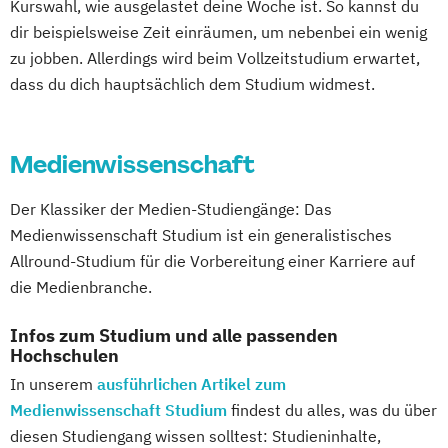
Kurswahl, wie ausgelastet deine Woche ist. So kannst du
Medienmanagement
Musiktheorie
dir beispielsweise Zeit einräumen, um nebenbei ein wenig
Musikwissenschaft und Musikvermittlung
zu jobben. Allerdings wird beim Vollzeitstudium erwartet,
Popular Music
Tasteninstrumente
dass du dich hauptsächlich dem Studium widmest.
Medienwissenschaft
Der Klassiker der Medien-Studiengänge: Das
Medienwissenschaft Studium ist ein generalistisches
Allround-Studium für die Vorbereitung einer Karriere auf
die Medienbranche.
Infos zum Studium und alle passenden
Hochschulen
In unserem
ausführlichen Artikel zum
Medienwissenschaft Studium
findest du alles, was du über
diesen Studiengang wissen solltest: Studieninhalte,