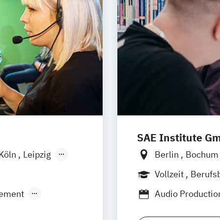
SAE Institute G
Köln
Leipzig
Berlin
Bochu
Leipzig
Münch
Vollzeit
Berufs
Berufsbegleiten
ement
Audio Producti
ic Production
Digital Film Pro