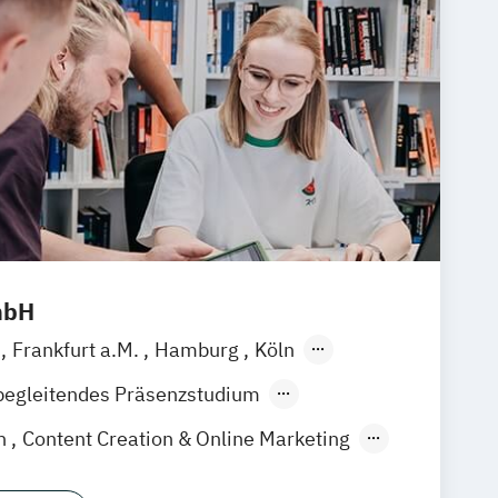
mbH
m
Frankfurt a.M.
Hamburg
Köln
en
Stuttgart
Hannover
Nürnberg
begleitendes Präsenzstudium
der Präsenzlehrgang
on
Content Creation & Online Marketing
duction
Event Engineering