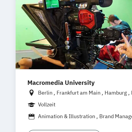
Macromedia University
Berlin
Frankfurt am Main
Hamburg
München
Stuttgart
Vollzeit
Animation & Illustration
Brand Manag
Design Management (EN)
Digital Mus