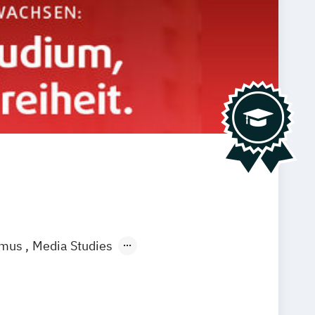
smus
Media Studies
l Media Studies