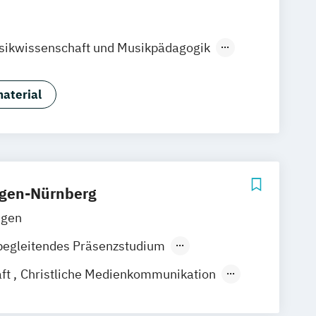
ikwissenschaft und Musikpädagogik
nst (Lehramt)
ichen und privaten Gymnasien
aterial
 und Bildwissenschaften
k
Werbung interkulturell: Sprache
ing (DE/EN)
ngen-Nürnberg
ngen
begleitendes Präsenzstudium
der Präsenzlehrgang
ft
Christliche Medienkommunikation
 and Multimedia Engineering
s- und Sozialwissenschaften