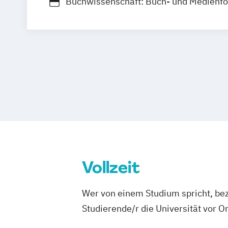
Buchwissenschaft: Buch- und Medienf
Buchwissenschaft: Verlagspraxis
Film- und Medienkultur-Forschung
Internationale Public Relations
Journ
Kommunikationswissenschaft
Kunst 
Kunst
Musik
Theater
Lehramt Musik (in Kooperation mit der 
Musik und Theater München)
Media
Management and Digital Techn
Medieninformatik
Medieninformatik - Anwendungsfach
Kommunikationswissenschaft
Vollzeit
Medieninformatik - Anwendungsfach M
Wer von einem Studium spricht, bez
Medieninformatik - Anwendungsfach M
Studierende/r die Universität vor 
Medienkulturwissenschaft