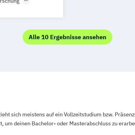
orschung
alismus
und Multimedia
Alle 10 Ergebnisse ansehen
Hochschule für
ologies
ediengestaltung
ieht sich meistens auf ein Vollzeitstudium bzw. Präsenz
edienwirtschaft
Ort, um deinen Bachelor- oder Masterabschluss zu erarbe