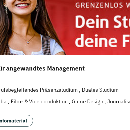
für angewandtes Management
rufsbegleitendes Präsenzstudium
Duales Studium
dia
Film- & Videoproduktion
Game Design
Journali
agement
Medienpsychologie
Musikproduktion
Socia
sign & User Experience
Sportjournalismus
nfomaterial