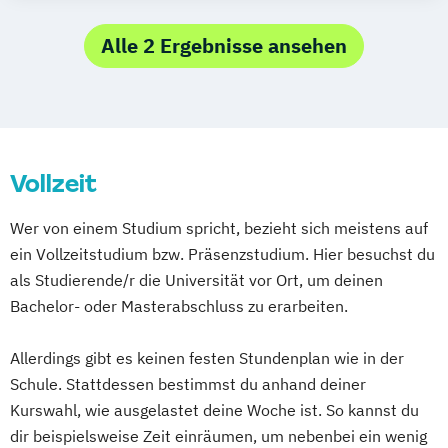
Kino- und Fernsehfilm
Produktion und Medienwirtschaft
Alle 2 Ergebnisse ansehen
Vollzeit
Wer von einem Studium spricht, bezieht sich meistens auf
ein Vollzeitstudium bzw. Präsenzstudium. Hier besuchst du
als Studierende/r die Universität vor Ort, um deinen
Bachelor- oder Masterabschluss zu erarbeiten.
Allerdings gibt es keinen festen Stundenplan wie in der
Schule. Stattdessen bestimmst du anhand deiner
Kurswahl, wie ausgelastet deine Woche ist. So kannst du
dir beispielsweise Zeit einräumen, um nebenbei ein wenig