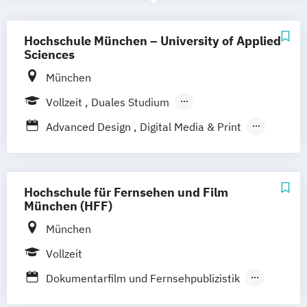
Hochschule München – University of Applied
Sciences
München
Vollzeit
Duales Studium
Berufsbegleitendes Präsenzstudium
Advanced Design
Digital Media & Print
Management Digitales Publizieren
Paper Technology
Printmedien
Technologie und Management
Hochschule für Fernsehen und Film
Technische Redaktion und Kommunikation
München (HFF)
München
Vollzeit
Dokumentarfilm und Fernsehpublizistik
Drehbuch
Kamera