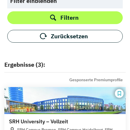
Filter einblenden
Filtern
Zurücksetzen
Ergebnisse (3):
Gesponserte Premiumprofile
SRH University – Vollzeit
SRH Campus Bremen, SRH Campus Heidelberg, SRH...