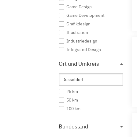
Game Design
Game Development
Grafikdesign
Illustration
Industriedesign
Integrated Design
Interaktive Medien
Ort und Umkreis
Journalismus
Kommunikationsdesign
Kommunikationsmanagement
25 km
Kommunikationswissenschaft
50 km
Kreatives Schreiben
100 km
Kunst
Kunst (Lehramt)
Bundesland
Kunstgeschichte
Mediendesign