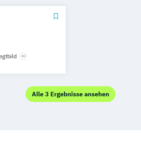
egtbild
sign
Alle 3 Ergebnisse ansehen
HK)