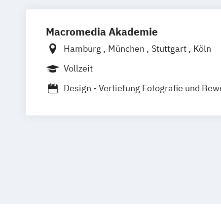
Macromedia Akademie
Hamburg
München
Stuttgart
Köln
Vollzeit
Design - Vertiefung Fotografie und Bew
Design - Vertiefung Kommunikationsde
Game Design and Development
Medien- und Event-Assistent/-in
Mediengestalter/-in Bild und Ton (IHK)
Mediengestalter/-in Digital und Print (I