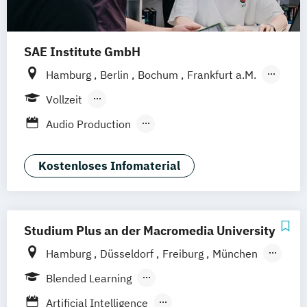
SAE Institute GmbH
Hamburg
Berlin
Bochum
Frankfurt a.M.
Köln
Leipzig
München
Stuttgart
Vollzeit
Hannover
Nürnberg
Berufsbegleitendes Präsenzstudium
Audio Production
Berufsbegleitender Präsenzlehrgang
Content Creation & Online Marketing
Digital Film Production
Event Engineering
Kostenloses Infomaterial
Game Art Animation
Games Programming
Graphic Design
Music Business (DE/EN)
Studium Plus an der Macromedia University
Professional Media Creation
Hamburg
Düsseldorf
Freiburg
München
Professional Practice (Creative Media
Stuttgart
Berlin
Frankfurt am Main
Industries)
Blended Learning
Hannover
Köln
Leipzig
Software Engineering
Berufsbegleitendes Präsenzstudium
Artificial Intelligence