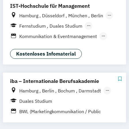
IST-Hochschule für Management
Hamburg
Düsseldorf
München
Berlin
Weil am Rhein
Frankfurt am Main
Essen
Fernstudium
Duales Studium
Stuttgart
Jena
Innsbruck
Linz
Fernlehrgang
Kommunikation & Eventmanagement
Kommunikation & Medienmanagement
Kommunikation & Medienmanagement
Kostenloses Infomaterial
(Duales Studium)
Kommunikationsmanagement
Kommunikationsmanagement (Duales
iba – Internationale Berufsakademie
Studium)
Hamburg
Berlin
Bochum
Darmstadt
Medienökonom (FH)
Erfurt
Heidelberg
Kassel
Köln
Leipzig
Public Relations Hochschulzertifikat
Duales Studium
München
Nürnberg
Münster
Werbe- und Medienpsychologie
BWL (Marketingkommunikation / Public
Online-Campus
Relations)