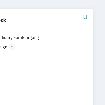
ock
udium
Fernlehrgang
sign
timedialer Lernanwendungen
- und Medienwissenschaft
- und Medienwissenschaften
Medien & Bildung
munikation
Visual Computing