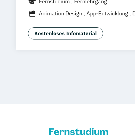
Fernstudium
Fernlehrgang
Freiburg
Wien
Zürich
Rostock
Dor
Animation Design
App-Entwicklung
D
Game Design
Game Development
In
Kommunikationsdesign
Media Produc
Kostenloses Infomaterial
Mediengestaltung
Nachhaltiges Desig
Fernstudium