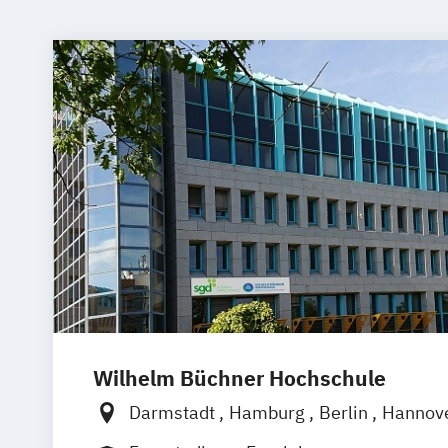
Wilhelm Büchner Hochschule
Darmstadt
Hamburg
Berlin
Hannov
Nürnberg
München
Stuttgart
Götti