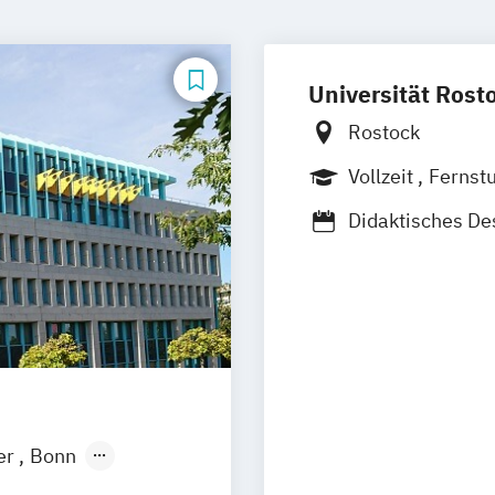
Universität Rost
Rostock
Vollzeit
Fernst
Didaktisches De
Gestaltung mul
Kommunikations
Kommunikations
Lehramt Musik
Technische Kom
er
Bonn
ngen
Leipzig