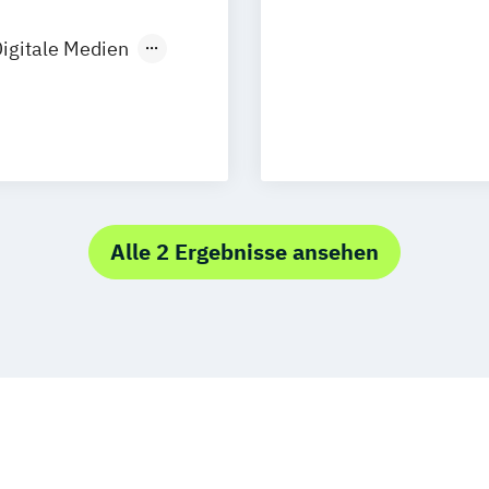
tmund
igitale Medien
dustriedesign
tion
n
Alle 2 Ergebnisse ansehen