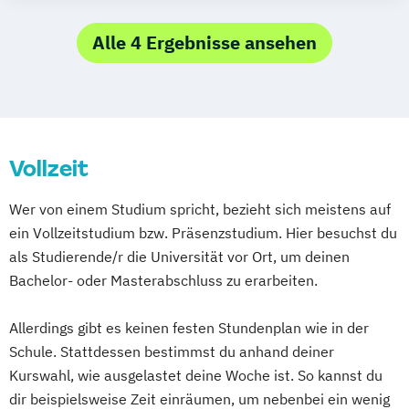
Journalistik und
Kommunikationswissenschaft
Alle 4 Ergebnisse ansehen
Kunstgeschichte
Lehramt Musik
Medien- und Kommunikationswissenschaft
Medienwissenschaft / Media Studies
Vollzeit
Mensch-Computer-Interaktion
Systematische Musikwissenschaft
Wer von einem Studium spricht, bezieht sich meistens auf
ein Vollzeitstudium bzw. Präsenzstudium. Hier besuchst du
als Studierende/r die Universität vor Ort, um deinen
Bachelor- oder Masterabschluss zu erarbeiten.
Allerdings gibt es keinen festen Stundenplan wie in der
Schule. Stattdessen bestimmst du anhand deiner
Kurswahl, wie ausgelastet deine Woche ist. So kannst du
dir beispielsweise Zeit einräumen, um nebenbei ein wenig