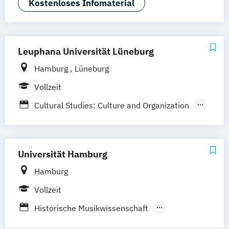
Kunsttherapie
Musiktherapie
Kostenloses Infomaterial
Leuphana Universität Lüneburg
Hamburg
Lüneburg
Vollzeit
Cultural Studies: Culture and Organization
Digital Media
Kulturwissenschaften: Kritik der
Gegenwart – Künste
Universität Hamburg
Theorie
Geschichte
Hamburg
Kulturwissenschaften: Medien und Digitale
Vollzeit
Kulturen
Historische Musikwissenschaft
Journalism
Media and Globalisation