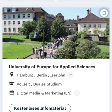
University of Europe for Applied Sciences
Hamburg
Berlin
Iserlohn
UE Innovation Hub
Vollzeit
Duales Studium
Digital Media & Marketing (EN)
Digital Media & Marketing (dual)
Film + Motion Design (EN)
Kostenloses Infomaterial