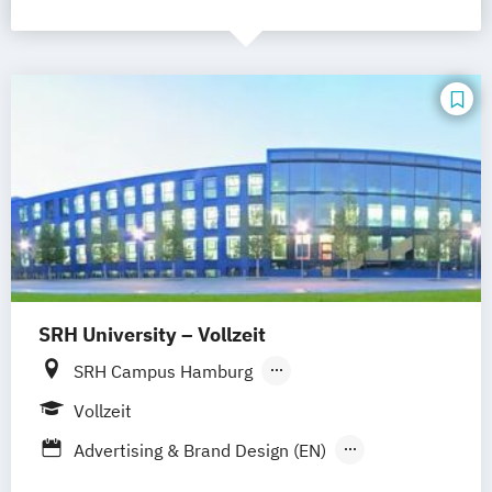
SRH University – Vollzeit
SRH Campus Hamburg
SRH Campus Heidelberg
Vollzeit
SRH Campus Berlin
SRH Campus Bremen
Advertising & Brand Design (EN)
SRH Campus Bonn
SRH Campus Dresden
Applied Data Science and Artificial