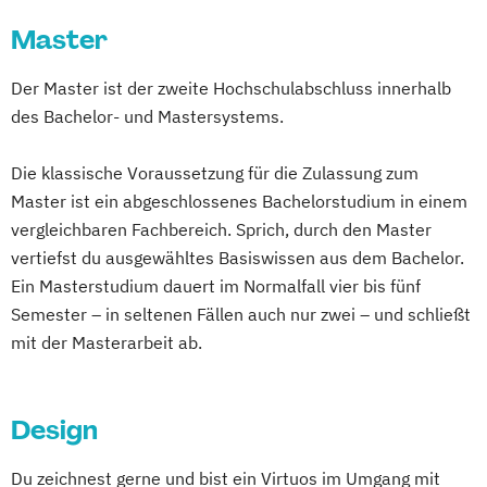
Kommunikationsdesign
Master
Kreatives Schreiben und Texten
Management der Kreativwirtschaft Event-
Der Master ist der zweite Hochschulabschluss innerhalb
und Musikmanagement
des Bachelor- und Mastersystems.
Management der Kreativwirtschaft PR-
Management und Journalismus
Die klassische Voraussetzung für die Zulassung zum
Medien und Kommunikation
Master ist ein abgeschlossenes Bachelorstudium in einem
Music Production
vergleichbaren Fachbereich. Sprich, durch den Master
Musikproduktion (EN/DE)
Photography
vertiefst du ausgewähltes Basiswissen aus dem Bachelor.
Photography (EN)
Popular Music
Ein Masterstudium dauert im Normalfall vier bis fünf
Popularmusik (EN/DE)
Semester – in seltenen Fällen auch nur zwei – und schließt
mit der Masterarbeit ab.
Social Design & Sustainable Innovation
(EN)
Strategic Design (EN)
Design
User Experience Design and Content
Creation (EN)
Du zeichnest gerne und bist ein Virtuos im Umgang mit