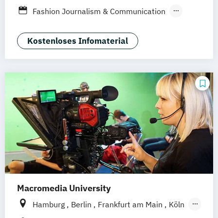
Fashion Journalism & Communication
Generatives Design & KI
Industrie & Produkt Design
Kostenloses Infomaterial
Interior Design
Marken- & Kommunikationsdesign
Macromedia University
Hamburg
Berlin
Frankfurt am Main
Köln
Leipzig
München
Stuttgart