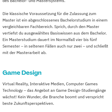
des Bachelor- und Mastersystems.
Werbung und Markenführung
Medieninformatik
Medienrecht und Medienwirtschaft
Die klassische Voraussetzung für die Zulassung zum
Medientechnologie
Online-Redakteur
Master ist ein abgeschlossenes Bachelorstudium in einem
Produktdesign und Prozessentwicklung
vergleichbaren Fachbereich. Sprich, durch den Master
vertiefst du ausgewähltes Basiswissen aus dem Bachelor.
Ein Masterstudium dauert im Normalfall vier bis fünf
Semester – in seltenen Fällen auch nur zwei – und schließt
mit der Masterarbeit ab.
Game Design
Virtual Reality, Interaktive Medien, Computer Games
Technology – das Angebot an Game Design-Studiengänge
wächst! Kein Wunder, die Branche boomt und verspricht
beste Zukunftsperspektiven.