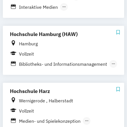
Berufsbegleitendes Präsenzstudium
Interaktive Medien
Interaktive Mediensysteme
Kommunikationsdesign
Marketing-Management Digital
Hochschule Hamburg (HAW)
Transformation Design
Hamburg
Vollzeit
Bibliotheks- und Informationsmanagement
Design
Digitale Kommunikation
Digitale Transformation der Informations-
und Medienwirtschaft
Hochschule Harz
Illustration
Wernigerode
Halberstadt
Informations- und Kommunikationstechnik
Vollzeit
Kommunikationsdesign
Media Systems
Medien- und Spielekonzeption