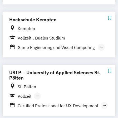
Medien und Kommunikation
Medieninformatik
Medientechnik
Next Media
Visuelle Publizistik
Hochschule Kempten
Zeitabhängige Medien/Sound - Vision -
Kempten
Games
Vollzeit
Duales Studium
Game Engineering und Visual Computing
Informatik – Game Engineering
USTP – University of Applied Sciences St.
Pölten
St. Pölten
Vollzeit
Berufsbegleitendes Präsenzstudium
Certified Professional for UX-Development
Berufsbegleitender Präsenzlehrgang
Creative Computing