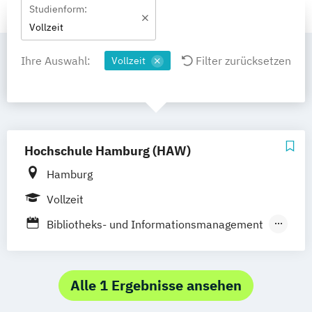
Studienform:
Vollzeit
Ihre Auswahl:
Filter zurücksetzen
Vollzeit
Hochschule Hamburg (HAW)
Hamburg
Vollzeit
Bibliotheks- und Informationsmanagement
Design
Digitale Kommunikation
Digitale Transformation der Informations-
und Medienwirtschaft
Alle 1 Ergebnisse ansehen
Illustration