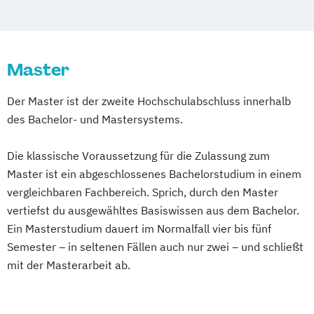
Informations- und Kommunikationstechnik
Kommunikationsdesign
Media Systems
Master
Medien und Kommunikation
Medientechnik
Next Media
Der Master ist der zweite Hochschulabschluss innerhalb
Visuelle Publizistik
des Bachelor- und Mastersystems.
Zeitabhängige Medien/Sound - Vision -
Games
Die klassische Voraussetzung für die Zulassung zum
Master ist ein abgeschlossenes Bachelorstudium in einem
vergleichbaren Fachbereich. Sprich, durch den Master
vertiefst du ausgewähltes Basiswissen aus dem Bachelor.
Ein Masterstudium dauert im Normalfall vier bis fünf
Semester – in seltenen Fällen auch nur zwei – und schließt
mit der Masterarbeit ab.