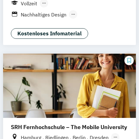
Vollzeit
Berufsbegleitendes Präsenzstudium
Nachhaltiges Design
Nachhaltiges Design (berufsbegleitend)
Nachhaltiges Design Management
Kostenloses Infomaterial
Nachhaltiges Design Management
(berufsbegleitend)
SRH Fernhochschule – The Mobile University
Hamburg
Riedlingen
Berlin
Dresden