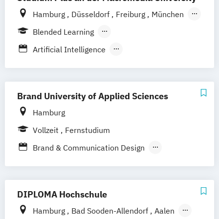
Digital Music Production
Hamburg
Düsseldorf
Freiburg
München
Digital Product Design
Stuttgart
Berlin
Frankfurt am Main
Blended Learning
Eventmanagement
Filmmaking (DE/EN)
Hannover
Köln
Leipzig
Berufsbegleitendes Präsenzstudium
Game Design & Development
Artificial Intelligence
Vollzeit
Journalismus
Digital Product Design
Medien- und Kommunikationsdesign
Medien- und Kommunikationsmanagement
Medien- und Kommunikationsmanagement
Brand University of Applied Sciences
Medien- und Werbepsychologie
Hamburg
Medien- und Kommuni­kations­management
(DE/EN)
Vollzeit
Fernstudium
Medien- und Werbepsychologie
Brand & Communication Design
Musikmanagement
Sportjournalismus
Digital Branding
Medienmanagement
DIPLOMA Hochschule
Hamburg
Bad Sooden-Allendorf
Aalen