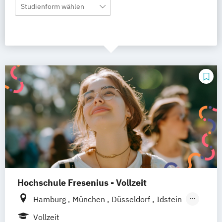
Studienform wählen
Hochschule Fresenius - Vollzeit
Hamburg
München
Düsseldorf
Idstein
Berlin
Frankfurt am Main
Köln
Vollzeit