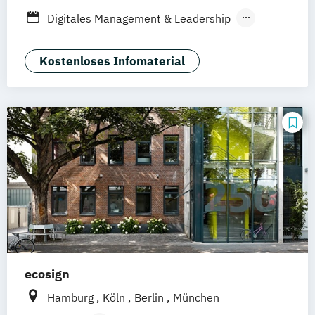
Heidelberg
Wiesbaden
Wolfenbüttel
Digitales Management & Leadership
Braunschweig
Erfurt
Medienmanagement und Digitales
Marketing
Kostenloses Infomaterial
ecosign
Hamburg
Köln
Berlin
München