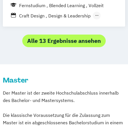
Baden-Baden
Berlin
Bonn
Fernstudium
Blended Learning
Vollzeit
Friedrichshafen
Hannover
Heilbronn
Craft Design
Design & Leadership
Kassel
Leipzig
Mannheim
München
Digital Games Business
Bochum
Kaiserslautern
Wiesbaden
General Management
Regenstauf
Dresden
Hoyerswerda
Informationsdesign – Fachkommunikation
Alle 13 Ergebnisse ansehen
Magdeburg
Ostfildern
für technische Produkte und Prozesse
Schwentinental / Kiel
Stein / Nürnberg
Kommunikationsdesign
Wuppertal
Prichsenstadt
Prozess- und Produktdesign
Online-Campus
Heidelberg
Tourismusmanagement
UX-Design
Master
Wirtschaftsinformatik
Wirtschaftsinformatik Präsenzstudium
Der Master ist der zweite Hochschulabschluss innerhalb
Wirtschaftspsychologie
des Bachelor- und Mastersystems.
Wirtschaftspsychologie mit Schwerpunkt
Digitalisierung
Die klassische Voraussetzung für die Zulassung zum
Master ist ein abgeschlossenes Bachelorstudium in einem