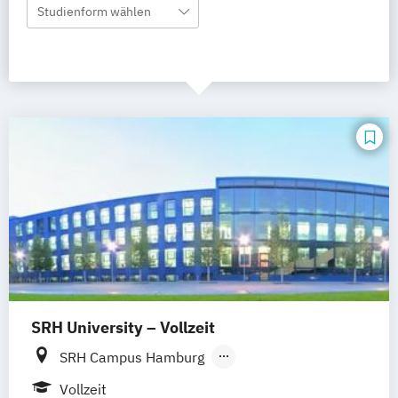
Studienform wählen
SRH University – Vollzeit
SRH Campus Hamburg
SRH Campus Heidelberg
Vollzeit