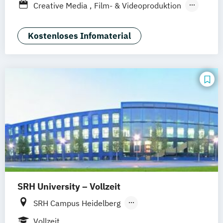
Berufsbegleitendes Präsenzstudium
Creative Media
Film- & Videoproduktion
Duales Studium
Game Design
Journalismus
Media Studies
Medienmanagement
Kostenloses Infomaterial
Medienpsychologie
Musikproduktion
Social Media Studies
Software Design & User Experience
Sportjournalismus
SRH University – Vollzeit
SRH Campus Heidelberg
SRH Campus Berlin
SRH Campus Bremen
Vollzeit