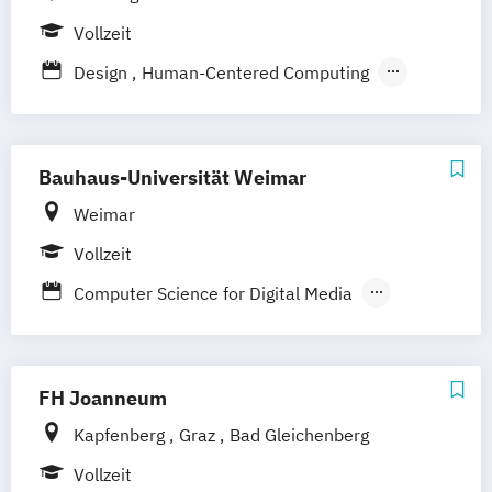
Vollzeit
Design
Human-Centered Computing
Medien- und Kommunikationsinformatik
Bauhaus-Universität Weimar
Weimar
Vollzeit
Computer Science for Digital Media
European Film and Media Studies
Europäische Medienkultur
Human-Computer Interaction
FH Joanneum
Integrated Urban Develeopment and
Kapfenberg
Graz
Bad Gleichenberg
Design
Vollzeit
Media Architecture
Medienkultur