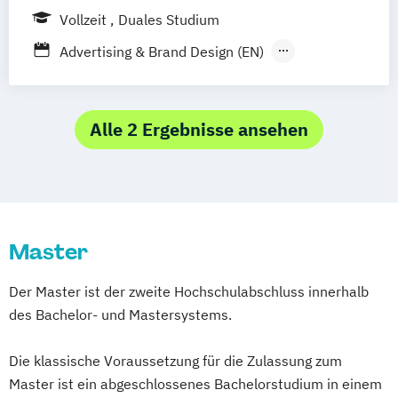
Vollzeit
Duales Studium
Social Media und IP-Law
Advertising & Brand Design (EN)
Audio Design (EN/DE)
Audiodesign
Creative Industries Management (EN)
Film and Motion Design (EN)
Alle 2 Ergebnisse ansehen
Film und Fernsehen
Film
Television and Digital Narratives (EN)
Fotografie (EN/DE)
Illustration (EN/DE)
Kommunikationsdesign
Master
Kreatives Schreiben und Texten
Management der Kreativwirtschaft Event-
Der Master ist der zweite Hochschulabschluss innerhalb
und Musikmanagement
des Bachelor- und Mastersystems.
Management der Kreativwirtschaft PR-
Management und Journalismus
Die klassische Voraussetzung für die Zulassung zum
Medien und Kommunikation
Master ist ein abgeschlossenes Bachelorstudium in einem