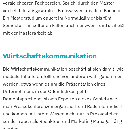
Music Production
vergleichbaren Fachbereich. Sprich, durch den Master
Musikproduktion (EN/DE)
Photography
vertiefst du ausgewähltes Basiswissen aus dem Bachelor.
Photography (EN)
Popular Music
Ein Masterstudium dauert im Normalfall vier bis fünf
Popularmusik (EN/DE)
Semester – in seltenen Fällen auch nur zwei – und schließt
mit der Masterarbeit ab.
Social Design & Sustainable Innovation
(EN)
Strategic Design (EN)
Wirtschaftskommunikation
User Experience Design and Content
Creation (EN)
Die Wirtschaftskommunikation beschäftigt sich damit, wie
Web Development (EN)
mediale Inhalte erstellt und von anderen wahrgenommen
werden, etwa wenn es um die Präsentation eines
Unternehmens in der Öffentlichkeit geht.
Dementsprechend wissen Experten dieses Gebiets wie
man Pressekonferenzen organisiert und Reden formuliert
und können mit ihrem Wissen nicht nur in Pressestellen,
sondern auch als Redakteur und Marketing Manager tätig
werden.