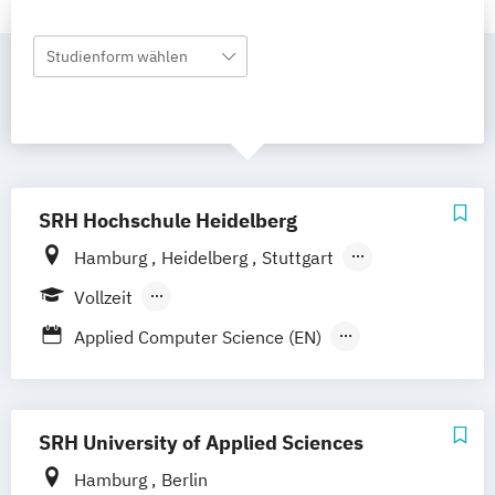
Studienform wählen
SRH Hochschule Heidelberg
Hamburg
Heidelberg
Stuttgart
Leverkusen
Vollzeit
Berufsbegleitendes Präsenzstudium
Applied Computer Science (EN)
Medien- und Kommunikationsmanagement
Strategic Communication & Leadership
SRH University of Applied Sciences
Virtual Reality and Game Development
Hamburg
Berlin
Wirtschaftsrecht – Data Security