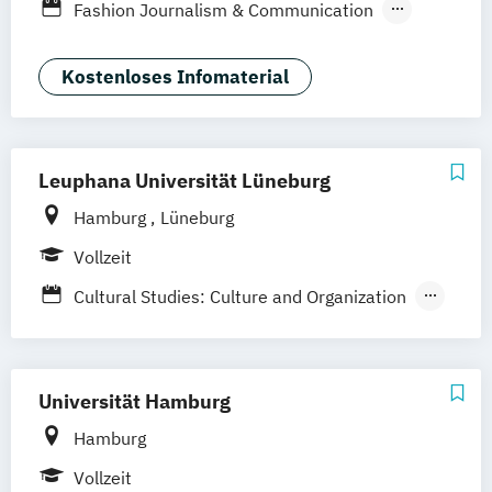
Fashion Journalism & Communication
Generatives Design & KI
Industrie & Produkt Design
Kostenloses Infomaterial
Interior Design
Marken- & Kommunikationsdesign
Leuphana Universität Lüneburg
Hamburg
Lüneburg
Vollzeit
Cultural Studies: Culture and Organization
Digital Media
Kulturwissenschaften: Kritik der
Gegenwart – Künste
Universität Hamburg
Theorie
Geschichte
Hamburg
Kulturwissenschaften: Medien und Digitale
Vollzeit
Kulturen