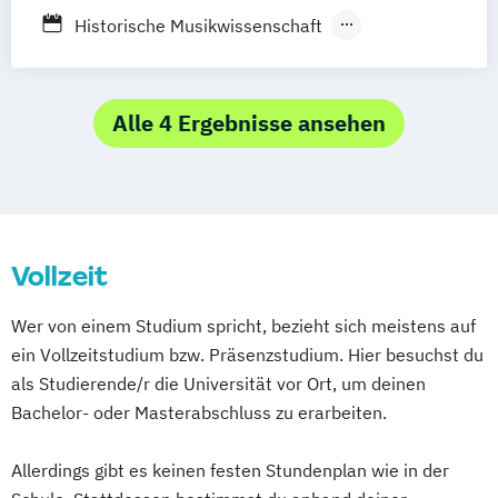
Historische Musikwissenschaft
Journalism
Media and Globalisation
Journalistik und
Kommunikationswissenschaft
Alle 4 Ergebnisse ansehen
Kunstgeschichte
Lehramt Musik
Medien- und Kommunikationswissenschaft
Medienwissenschaft / Media Studies
Vollzeit
Mensch-Computer-Interaktion
Systematische Musikwissenschaft
Wer von einem Studium spricht, bezieht sich meistens auf
ein Vollzeitstudium bzw. Präsenzstudium. Hier besuchst du
als Studierende/r die Universität vor Ort, um deinen
Bachelor- oder Masterabschluss zu erarbeiten.
Allerdings gibt es keinen festen Stundenplan wie in der