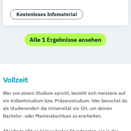
Generatives Design & KI
Industrie & Produkt Design
Kostenloses Infomaterial
Interior Design
Marken- & Kommunikationsdesign
Alle 1 Ergebnisse ansehen
Vollzeit
Wer von einem Studium spricht, bezieht sich meistens auf
ein Vollzeitstudium bzw. Präsenzstudium. Hier besuchst du
als Studierende/r die Universität vor Ort, um deinen
Bachelor- oder Masterabschluss zu erarbeiten.