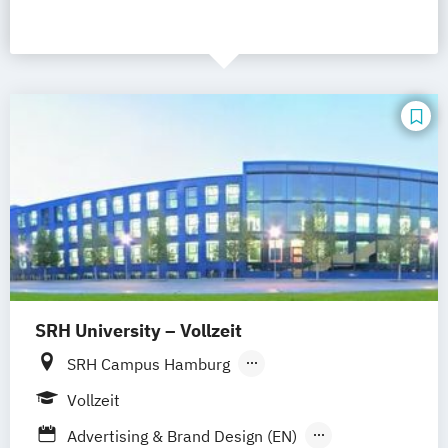
SRH University – Vollzeit
SRH Campus Hamburg
SRH Campus Heidelberg
Vollzeit
SRH Campus Berlin
SRH Campus Bremen
Advertising & Brand Design (EN)