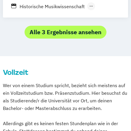
Strategic Communication & Leadership
Komposition/Jazzkomposition
Historische Musikwissenschaft
Strategic Design (EN)
Komposition/Musiktheorie
Journalism
Media and Globalisation
UX Design and Content Creation (EN)
Kultur - und Medienmanagement
Journalistik und
User Experience (UX) and Data-Driven
Kultur- und Medienmanagement
Kommunikationswissenschaft
Alle 3 Ergebnisse ansehen
Design (EN)
Lehramt Musik
Kunstgeschichte
Lehramt Musik
VR & Game Development (DE/EN)
Liedgestaltung/Global Art Song
Medien- und Kommunikationswissenschaft
Virtual Reality & Game Development -
Multimedia Composition
Musiktheorie
Virtual & Mixed Reality / Game
Musiktherapie
Operngesang
Medienwissenschaft / Media Studies
Programming
Regie Schauspiel
Vollzeit
Mensch-Computer-Interaktion
Wirtschaftsrecht
World Music (EN)
Systematische Musikwissenschaft
Wer von einem Studium spricht, bezieht sich meistens auf
ein Vollzeitstudium bzw. Präsenzstudium. Hier besuchst du
als Studierende/r die Universität vor Ort, um deinen
Bachelor- oder Masterabschluss zu erarbeiten.
Allerdings gibt es keinen festen Stundenplan wie in der