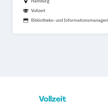
Hamburg
Vollzeit
Bibliotheks- und Informationsmanage
Digitale Kommunikation
Digitale Transformation der Informatio
Medienwirtschaft
Illustration
Informations- und Kommunikationstec
Kommunikationsdesign
Media Syste
Medien und Kommunikation
Mediente
Next Media
Visuelle Publizistik
Zeitabhängige Medien/Sound - Vision 
Vollzeit