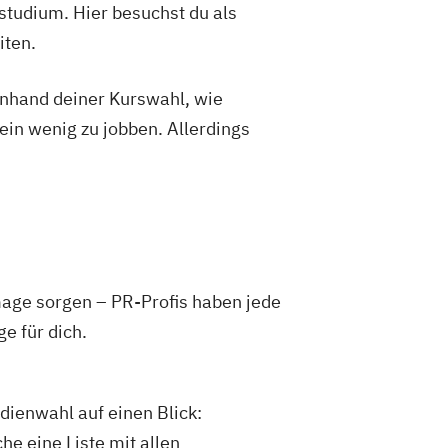
studium. Hier besuchst du als
EN/DE)
iten.
 Sustainable Innovation (EN)
n (EN)
 anhand deiner Kurswahl, wie
 Design and Content Creation (EN)
ein wenig zu jobben. Allerdings
t (EN)
age sorgen – PR-Profis haben jede
e für dich.
dienwahl auf einen Blick:
he eine Liste mit allen