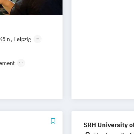
Design (EN)
irtual & Mixed
Köln
Leipzig
ement
ic Production
N)
ismus
ment
ment (DE/EN)
kmanagement
SRH University o