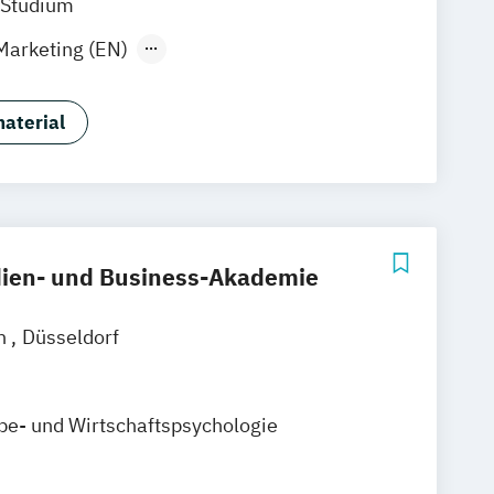
 Studium
Marketing (EN)
Marketing (dual)
esign (EN)
aterial
ue Medien (EN)
Game Design (EN)
)
Kommunikationsdesign (EN)
ikation B.A. (EN)
ien- und Business-Akademie
in
Düsseldorf
be- und Wirtschaftspsychologie