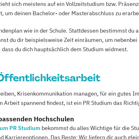
ieht sich meistens auf ein Vollzeitstudium bzw. Präsenz
Popularmusik (
Ort, um deinen Bachelor- oder Masterabschluss zu erarbe
Social Design &
Strategic Desig
tundenplan wie in der Schule. Stattdessen bestimmst du
User Experience
nnst du dir beispielsweise Zeit einräumen, um nebenbei 
Web Developmen
, dass du dich hauptsächlich dem Studium widmest.
 Öffentlichkeitsarbeit
eiben, Krisenkommunikation managen, für ein gutes Im
 Arbeit spannend findest, ist ein PR Studium das Richtig
 passenden Hochschulen
 zum PR Studium
bekommst du alles Wichtige für die Stu
 Karriereoptionen. Das Beste: Wir liefern dir auch gleic