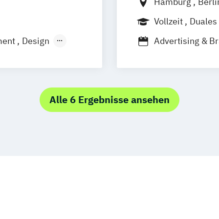
Hamburg
Berli
Vollzeit
Duales
ment
Design
Advertising & B
Audiodesign
Cr
ns- und
Film and Motion
Film
Television
Fotografie (EN/
Alle 6 Ergebnisse ansehen
hnik
Kommunikation
ms
Kreatives Schre
chnik
Management der 
Musikmanagem
- Games
Management der
und Journalism
Medien und Ko
Musikproduktio
Photography (E