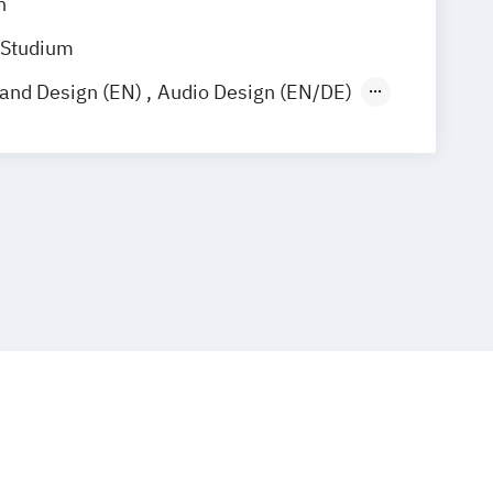
n
 Studium
rand Design (EN)
Audio Design (EN/DE)
eative Industries Management (EN)
 Design (EN)
Film und Fernsehen
 and Digital Narratives (EN)
DE)
Illustration (EN/DE)
sdesign
iben und Texten
Kreativwirtschaft Event- und
ent
 Kreativwirtschaft PR-Management
us
mmunikation
Music Production
n (EN/DE)
Photography
N)
Popular Music