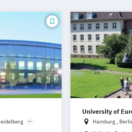
University of Eu
eidelberg
Hamburg
Berl
men