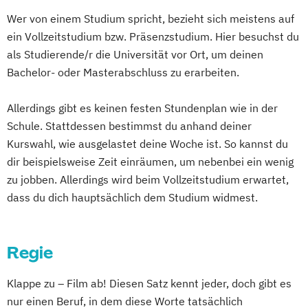
Kultur - und Medienmanagement
Wer von einem Studium spricht, bezieht sich meistens auf
Kultur- und Medienmanagement
ein Vollzeitstudium bzw. Präsenzstudium. Hier besuchst du
Lehramt Musik
als Studierende/r die Universität vor Ort, um deinen
Liedgestaltung/Global Art Song
Bachelor- oder Masterabschluss zu erarbeiten.
Multimedia Composition
Musiktheorie
Musiktherapie
Operngesang
Allerdings gibt es keinen festen Stundenplan wie in der
Regie Schauspiel
Schule. Stattdessen bestimmst du anhand deiner
Kurswahl, wie ausgelastet deine Woche ist. So kannst du
dir beispielsweise Zeit einräumen, um nebenbei ein wenig
zu jobben. Allerdings wird beim Vollzeitstudium erwartet,
dass du dich hauptsächlich dem Studium widmest.
Regie
Klappe zu – Film ab! Diesen Satz kennt jeder, doch gibt es
nur einen Beruf, in dem diese Worte tatsächlich