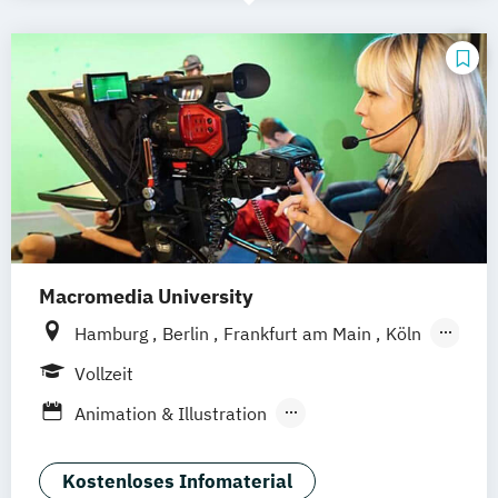
Macromedia University
Hamburg
Berlin
Frankfurt am Main
Köln
Leipzig
München
Stuttgart
Vollzeit
Animation & Illustration
Brand Management
Design Management (EN)
Kostenloses Infomaterial