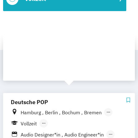
Deutsche POP
Hamburg
Berlin
Bochum
Bremen
Dresden
Frankfurt am Main
Hannover
Vollzeit
Köln
Leipzig
München
Nürnberg
Berufsbegleitendes Präsenzstudium
Audio Designer*in
Audio Engineer*in