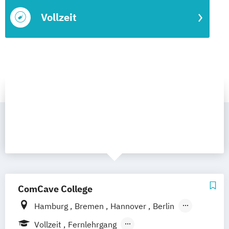
Vollzeit
ComCave College
Hamburg
Bremen
Hannover
Berlin
Leipzig
Dresden
Nürnberg
Münster
Vollzeit
Fernlehrgang