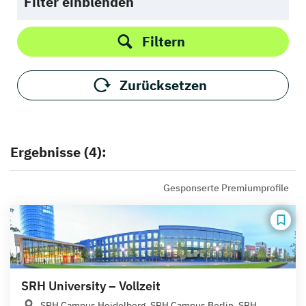
Filter einblenden
Filtern
Zurücksetzen
Ergebnisse (4):
Gesponserte Premiumprofile
SRH University – Vollzeit
SRH Campus Heidelberg, SRH Campus Berlin, SRH...