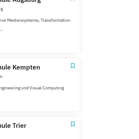
rg
tive Mediensysteme, Transformation
..
hule Kempten
n
gineering und Visual Computing
ule Trier