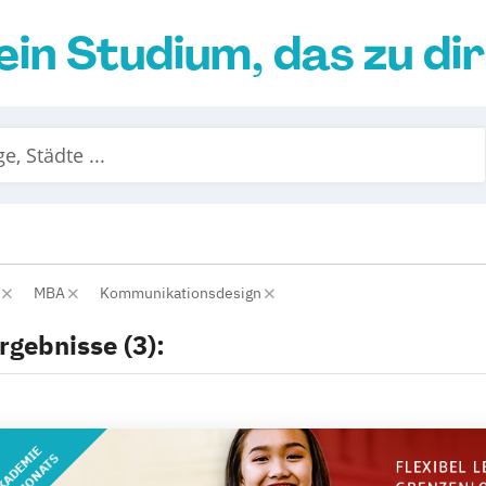
ein Studium, das zu di
r
MBA
Kommunikationsdesign
rgebnisse (3):
KADEMIE
DES MONATS