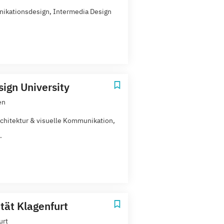
kationsdesign, Intermedia Design
ign University
en
chitektur & visuelle Kommunikation,
.
tät Klagenfurt
urt