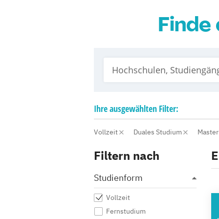
Finde 
Ihre
ausgewählten
Filter:
Vollzeit
Duales Studium
Maste
Filtern nach
E
Studienform
Vollzeit
A
Fernstudium