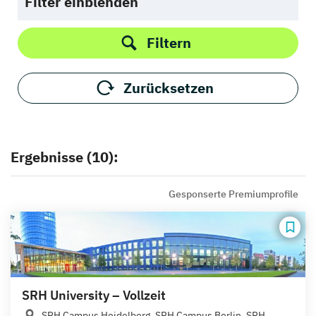
Filter einblenden
Filtern
Zurücksetzen
Ergebnisse (10):
Gesponserte Premiumprofile
SRH University – Vollzeit
SRH Campus Heidelberg, SRH Campus Berlin, SRH...