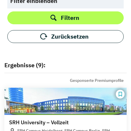
Filter einblenden
Filtern
Zurücksetzen
Ergebnisse (9):
Gesponserte Premiumprofile
SRH University – Vollzeit
SRH Campus Heidelberg, SRH Campus Berlin, SRH...