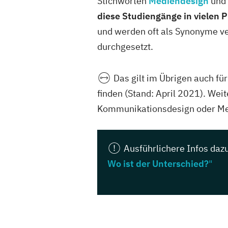
Stichworten
Mediendesign
und
diese Studiengänge in vielen 
und werden oft als Synonyme ve
durchgesetzt.
Das
gilt im Übrigen auch fü
finden (Stand: April 2021). Wei
Kommunikationsdesign oder Me
Ausführlichere
Infos daz
Wo ist der Unterschied?
"