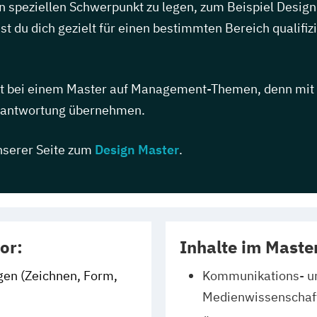
nen speziellen Schwerpunkt zu legen, zum Beispiel Des
t du dich gezielt für einen bestimmten Bereich qualifiz
nkt bei einem Master auf Management-Themen, denn mi
rantwortung übernehmen.
nserer Seite zum
Design Master
.
or:
Inhalte im Maste
gen (Zeichnen, Form,
Kommunikations- u
Medienwissenschaf