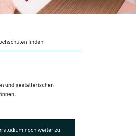
chschulen finden
en und gestalterischen
können.
orstudium noch weiter zu