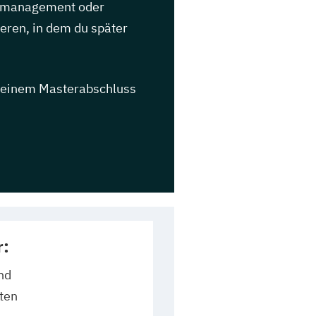
ignmanagement oder
ieren, in dem du später
t einem Masterabschluss
r:
nd
ten