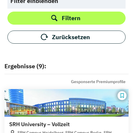
Filter einblenden
Filtern
Zurücksetzen
Ergebnisse (9):
Gesponserte Premiumprofile
SRH University – Vollzeit
SRH Campus Heidelberg, SRH Campus Berlin, SRH...