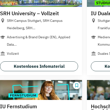
SRH University – Vollzeit
IU Dual
SRH Campus Stuttgart, SRH Campus
Stuttga
Heidelberg, SRH...
Frankfur
Advertising & Brand Design (EN), Applied
Mediend
Data...
Kommun
Vollzeit
Duales 
Kostenloses Infomaterial
Ko
IU Fernstudium
Hochsch