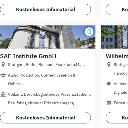
Kostenloses Infomaterial
Ko
SAE Institute GmbH
Wilhelm
Stuttgart, Berlin, Bochum, Frankfurt a.M.,...
Stuttga
Hannove
Audio Production, Content Creation &
Online...
Animati
Digitale.
Vollzeit, Berufsbegleitendes Präsenzstudium,
Berufsbegleitender Präsenzlehrgang
Fernstu
Kostenloses Infomaterial
Ko