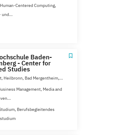
, Human-Centered Computing,
 und...
ochschule Baden-
berg - Center for
d Studies
rt, Heilbronn, Bad Mergentheim,...
 Business Management, Media and
ven...
Studium, Berufsbegleitendes
zstudium