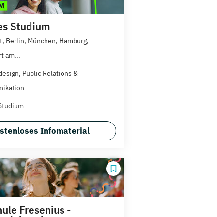
es Studium
rt, Berlin, München, Hamburg,
t am...
esign, Public Relations &
ikation
Studium
stenloses Infomaterial
ule Fresenius -