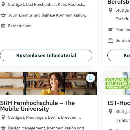
Berufsb
Stuttgart, Bad Reichenhall, Köln, Rostock,...
Stuttgar
Journalismus und digitale Kommunikation,...
Frankfur
Fernstudium
Medienm
Berufsb
Kostenloses Infomaterial
Ko
SRH Fernhochschule – The
IST-Hoc
Mobile University
Stuttga
Stuttgart, Riedlingen, Berlin, Dresden,...
Hamburg
Design Management, Kommunikation und