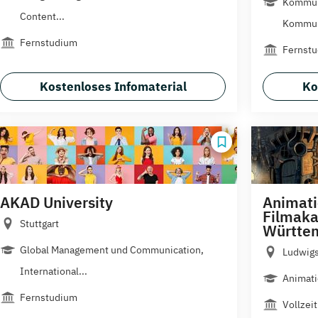
Kommun
Content...
Kommuni
Fernstudium
Fernstu
Kostenloses Infomaterial
Ko
AKAD University
Animati
Filmak
Stuttgart
Württe
Global Management und Communication,
Ludwig
International...
Animati
Fernstudium
Vollzeit