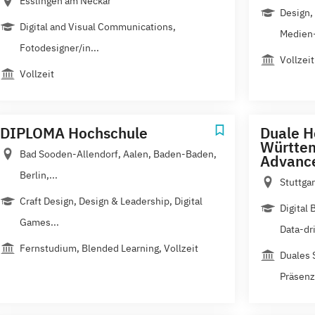
Esslingen am Neckar
Design
Digital and Visual Communications,
Medien-
Fotodesigner/in...
Vollzeit
Vollzeit
DIPLOMA Hochschule
Duale H
Württem
Bad Sooden-Allendorf, Aalen, Baden-Baden,
Advance
Berlin,...
Stuttga
Craft Design, Design & Leadership, Digital
Digital
Games...
Data-dri
Fernstudium, Blended Learning, Vollzeit
Duales 
Präsen