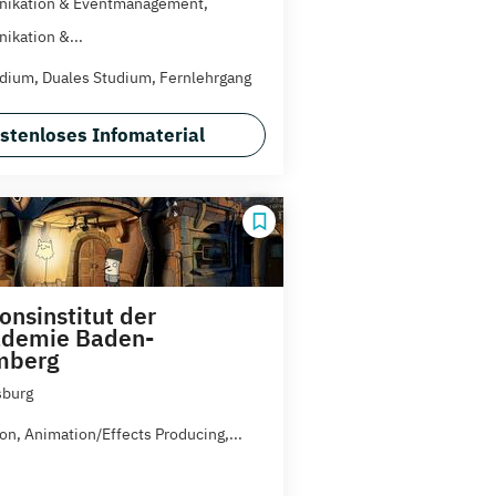
ikation & Eventmanagement,
kation &...
dium, Duales Studium, Fernlehrgang
stenloses Infomaterial
onsinstitut der
ademie Baden-
mberg
sburg
on, Animation/Effects Producing,...